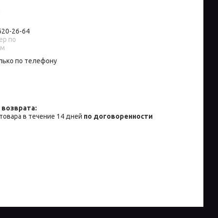
и
 620-26-64
р по
ам
лько по телефону
товара в течение 14 дней
по договоренности