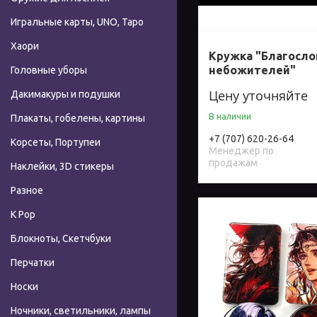
Игральные карты, UNO, Таро
Хаори
Кружка "Благосл
небожителей"
Головные уборы
Цену уточняйте
Дакимакуры и подушки
В наличии
Плакаты, гобелены, картины
+7 (707) 620-26-64
Корсеты, Портупеи
Менеджер по
продажам
Наклейки, 3D стикеры
Разное
К Pop
Блокноты, Скетчбуки
Перчатки
Носки
Ночники, светильники, лампы