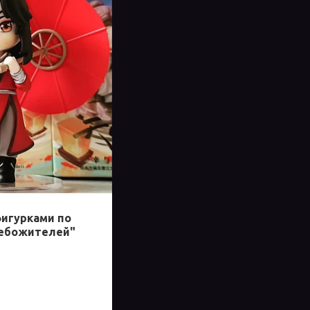
фигурками по
небожителей"