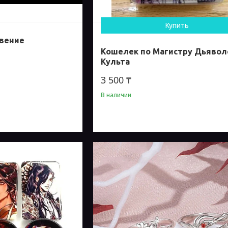
Купить
овение
Кошелек по Магистру Дьявол
Культа
3 500 ₸
В наличии