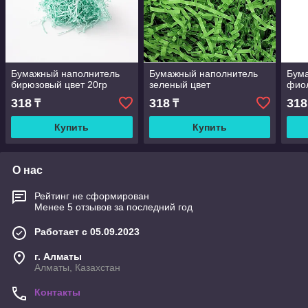
Бумажный наполнитель
Бумажный наполнитель
Бум
бирюзовый цвет 20гр
зеленый цвет
фио
318
318
318
₸
₸
Купить
Купить
О нас
Рейтинг не сформирован
Менее 5 отзывов за последний год
Работает с 05.09.2023
г. Алматы
Алматы, Казахстан
Контакты