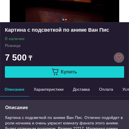
Картина с подсветкой по аниме Ван Пис
В наличии
Розница
7 500
₸
Купить
Описание
Характеристики
Доставка
Оплата
Усл
Описание
Картина с подсветкой по аниме Ван Пис. Отлично подойдет в
роли ночника и очень украсит комнату фаната этого аниме.
Будет отличным подарком. Размер 22*17. Материал рамки