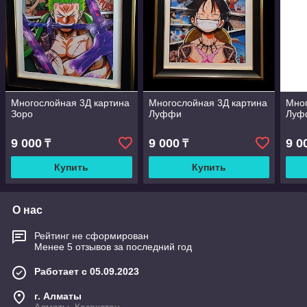
Многослойная 3Д картина
Многослойная 3Д картина
Мног
Зоро
Луффи
Луф
9 000
9 000
9 0
₸
₸
Купить
Купить
О нас
Рейтинг не сформирован
Менее 5 отзывов за последний год
Работает с 05.09.2023
г. Алматы