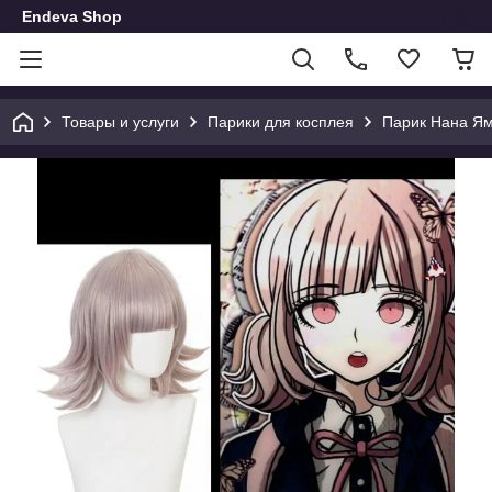
Endeva Shop
Товары и услуги
Парики для косплея
Парик Нана Я