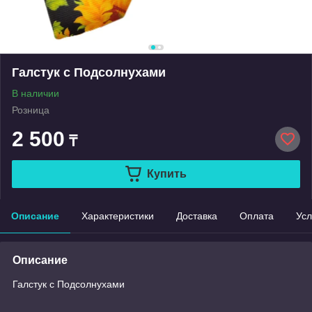
Галстук с Подсолнухами
В наличии
Розница
2 500
₸
Купить
Описание
Характеристики
Доставка
Оплата
Усл
Описание
Галстук с Подсолнухами