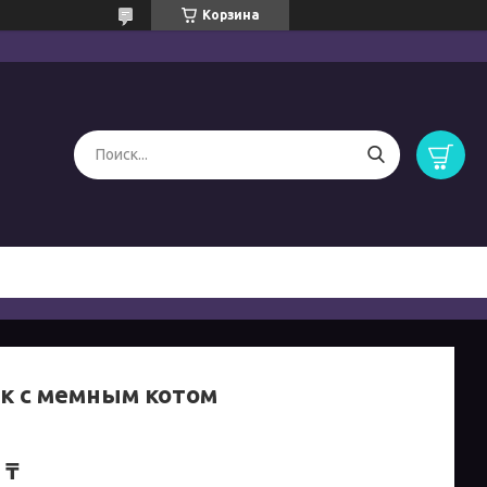
Корзина
ук с мемным котом
 ₸