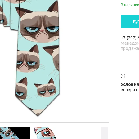
В наличи
Ку
+7 (707)
Менедже
продаж
возврат 