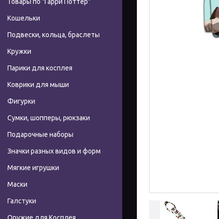
Товары по "Гарри Поттер"
Кошельки
Подвески, кольца, браслеты
Кружки
Парики для косплея
Коврики для мыши
Фигурки
Сумки, шопперы, рюкзаки
Подарочные наборы
Значки разных видов и форм
Мягкие игрушки
Маски
Галстуки
Оружие для Косплея