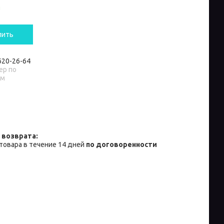
и
пить
 620-26-64
р по
ам
товара в течение 14 дней
по договоренности