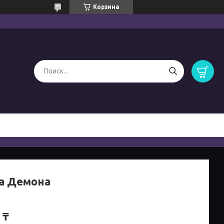
Корзина
а Демона
 ₸