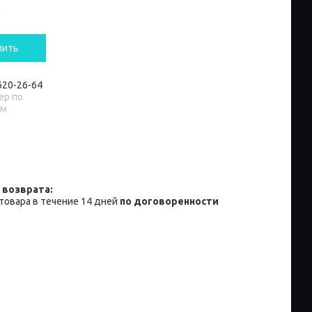
и
пить
 620-26-64
р по
ам
товара в течение 14 дней
по договоренности