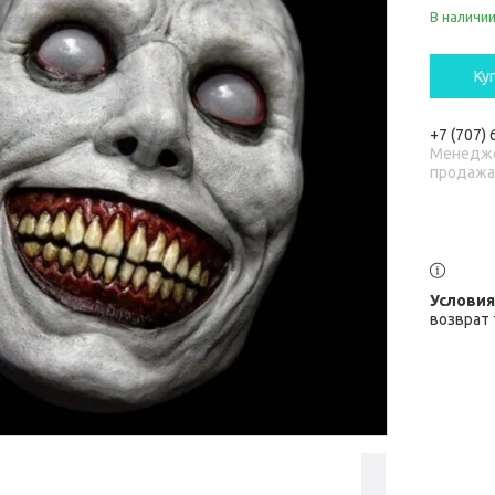
В наличи
Ку
+7 (707)
Менедже
продаж
возврат 