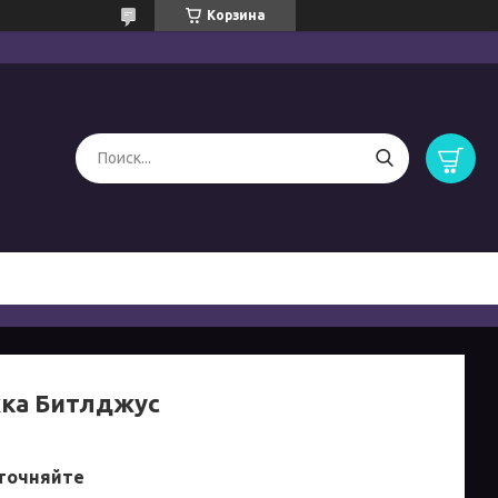
Корзина
ка Битлджус
точняйте