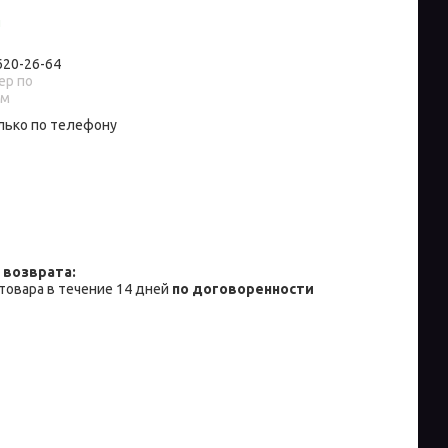
и
 620-26-64
р по
ам
лько по телефону
товара в течение 14 дней
по договоренности