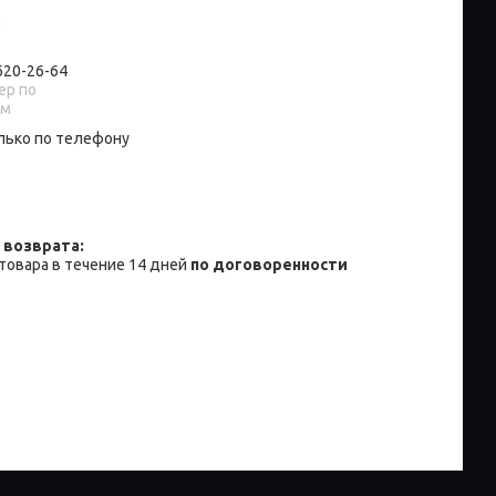
и
 620-26-64
р по
ам
лько по телефону
товара в течение 14 дней
по договоренности