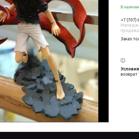
В наличи
+7 (707)
Менедже
продаж
Заказ то
возврат 