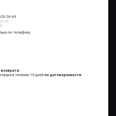
и
 620-26-64
р по
ам
лько по телефону
товара в течение 14 дней
по договоренности