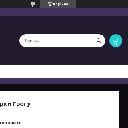
Корзина
рки Грогу
точняйте