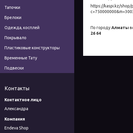
https://kaspi.kz/shop
Тапочки
c=750000000&m=3003
Брелоки
По городу
Алматы
в
Одежда, косплей
26 64
Покрывало
Пластиковые конструкторы
Временные Тату
Подвески
Контакты
Александра
Endeva Shop