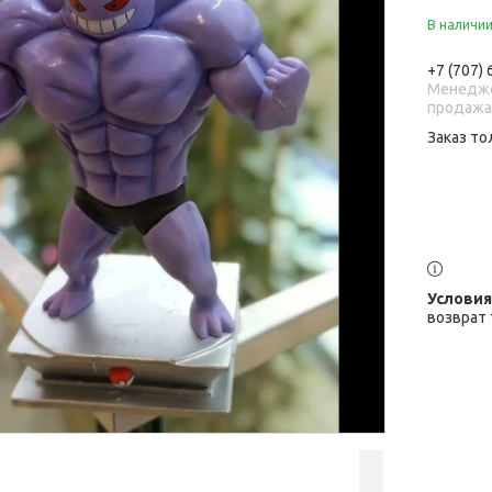
В наличи
+7 (707)
Менедже
продаж
Заказ то
возврат 