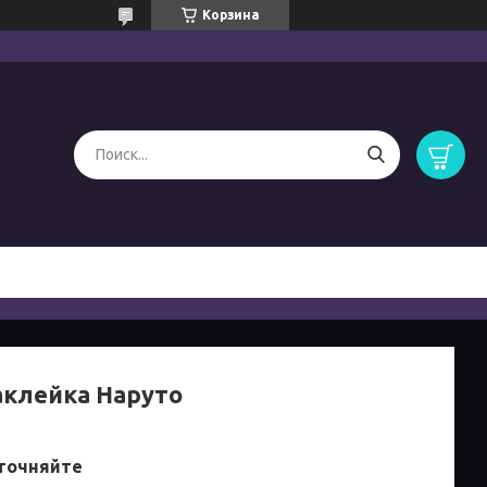
Корзина
аклейка Наруто
точняйте