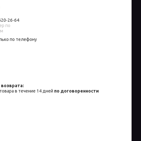
и
 620-26-64
р по
ам
лько по телефону
товара в течение 14 дней
по договоренности