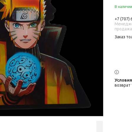
В наличи
+7 (707)
Менедже
продаж
Заказ то
возврат 