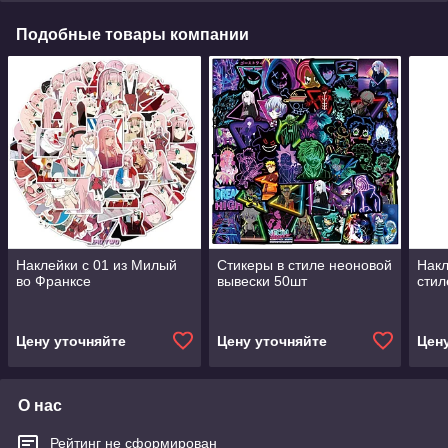
Подобные товары компании
Наклейки с 01 из Милый
Стикеры в стиле неоновой
Накл
во Франксе
вывески 50шт
стил
Цену уточняйте
Цену уточняйте
Цен
О нас
Рейтинг не сформирован