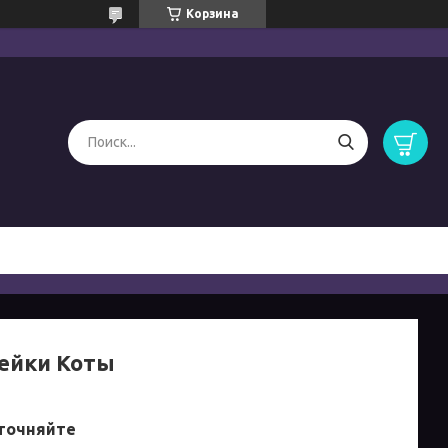
Корзина
ейки Коты
точняйте