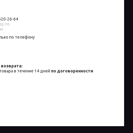
и
 620-26-64
р по
ам
лько по телефону
товара в течение 14 дней
по договоренности