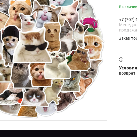
В наличи
+7 (707)
Менедже
продаж
Заказ то
возврат 