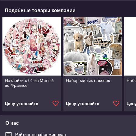
Подобные товары компании
Наклейки с 01 из Милый
Набор милых наклеек
Набо
во Франксе
Цену уточняйте
Цену уточняйте
Цен
О нас
Рейтинг не сформирован