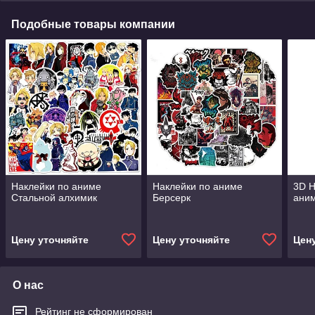
Подобные товары компании
Наклейки по аниме
Наклейки по аниме
3D Н
Стальной алхимик
Берсерк
ани
Цену уточняйте
Цену уточняйте
Цен
О нас
Рейтинг не сформирован