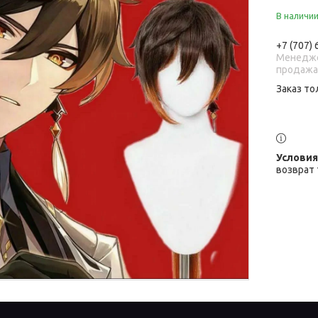
В наличи
+7 (707)
Менедже
продаж
Заказ то
возврат 