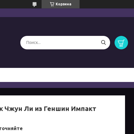
Корзина
к Чжун Ли из Геншин Импакт
точняйте