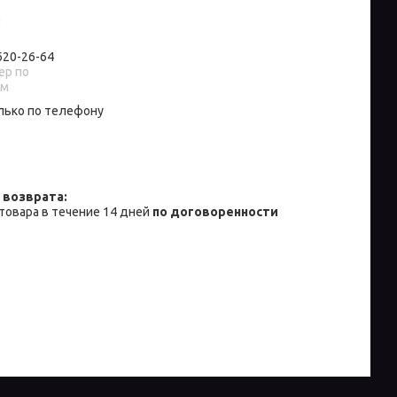
и
 620-26-64
р по
ам
лько по телефону
товара в течение 14 дней
по договоренности