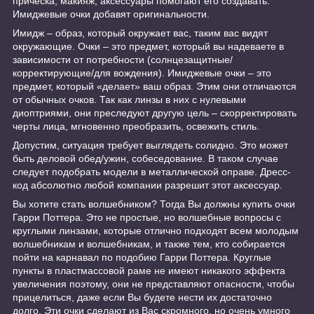
прическа, макияж, аксессуары помогают его создавать.
Имиджевые очки добавят оригинальности.
Имидж – образ, который окружает вас, таким вас видят
окружающие. Очки – это предмет, который вы надеваете в
зависимости от потребности (солнцезащитные/
корректирующие/для вождения). Имиджевые очки – это
предмет, который «делает» ваш образ. Этим они отличаются
от обычных очков. Так как линзы в них с нулевыми
диоптриями, они преследуют другую цель – скорректировать
черты лица, мгновенно преобразить, освежить стиль.
Допустим, ситуация требует выглядеть солидно. Это может
быть деловой обед/ужин, собеседование. В таком случае
следует подобрать модели в металлической оправе. Дресс-
код абсолютно любой компании разрешит этот аксессуар.
Вы хотите стать волшебником? Тогда Вы должны купить очки
Гарри Поттера. Это не простые, но волшебные вопросы с
круглыми линзами, которые отлично подходят всем молодым
волшебникам и волшебникам, и также тем, кто собирается
пойти на карнавал по подобию Гарри Поттера. Круглые
пункты в пластмассовой раме не имеют никакого эффекта
увеличения поэтому, они не представляют опасности, чтобы
прицелиться, даже если Вы будете нести их достаточно
долго. Эти очки сделают из Вас скромного, но очень умного