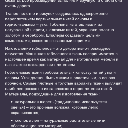
сюжеты. Все произведения выполняли вручную, и стоили они
очень дорого.
Тканое полотно и рисунок создавались одновременно
переплетением вертикальных нитей основы и
горизонтальных – утка. Гобелены изготавливали из
натуральной шерсти, шелковых нитей, украшали полотно
золотом и серебром. Шпалеры создавали целыми
комплектами, сюжетно связанными сериями.
Изготовление гобеленов – это декоративно-прикладное
искусство. Машинная гобеленовая ткань воспринимается в
настоящее время как материал для изготовления мебели и
называется жаккардовым плетением.
Гобеленовые ткани требовательны к качеству нитей утка и
основы. Уток должен быть мягким и эластичным, а основа –
прочной. Самые плотные и толстые варианты ткани выглядят
наиболее роскошно из-за сложного переплетения нитей.
Материалы, подходящие для изготовления ткани:
натуральная шерсть (традиционно используется
овечья) – это прочные волокна, которые легко
окрашиваются;
хлопок и лен – натуральные растительные нити,
облегчающие вес материи;