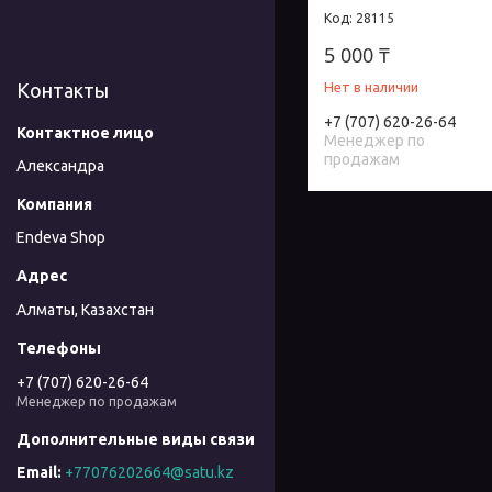
28115
5 000 ₸
Контакты
Нет в наличии
+7 (707) 620-26-64
Менеджер по
продажам
Александра
Endeva Shop
Алматы, Казахстан
+7 (707) 620-26-64
Менеджер по продажам
+77076202664@satu.kz