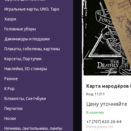
Игральные карты, UNO, Таро
Хаори
Головные уборы
Дакимакуры и подушки
Плакаты, гобелены, картины
Корсеты, Портупеи
Наклейки, 3D стикеры
Разное
Карта мародёров 
К Pop
11211
Блокноты, Скетчбуки
Цену уточняйте
Перчатки
В наличии
Носки
+7 (707) 620-26-64
Менеджер по
Ночники, светильники, лампы