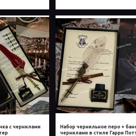
чка с чернилами
Набор чернильное перо + бан
тер
чернилами в стиле Гарри Пот