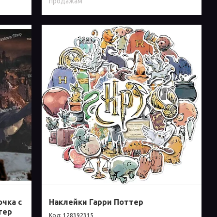
продажам
очка с
Наклейки Гарри Поттер
тер
128392315