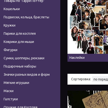
Товары по "Гарри Поттер"
Кошельки
Подвески, кольца, браслеты
Кружки
Парики для косплея
Коврики для мыши
Фигурки
Наклейки
Сумки, шопперы, рюкзаки
Подарочные наборы
Значки разных видов и форм
Мягкие игрушки
Маски
Галстуки
Оружие для Косплея